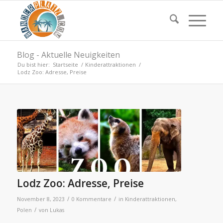
Blog - Aktuelle Neuigkeiten
Du bist hier:
Startseite
/
Kinderattraktionen
/
Lodz Zoo: Adresse, Preise
Lodz Zoo: Adresse, Preise
/
/
November 8, 2023
0 Kommentare
in
Kinderattraktionen
,
/
Polen
von
Lukas