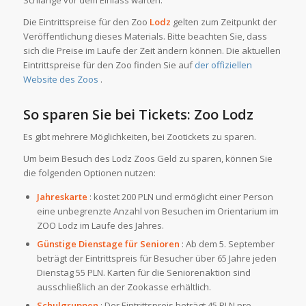
Schlange vor dem Einlass warten.
Die Eintrittspreise für den Zoo
Lodz
gelten zum Zeitpunkt der
Veröffentlichung dieses Materials. Bitte beachten Sie, dass
sich die Preise im Laufe der Zeit ändern können. Die aktuellen
Eintrittspreise für den Zoo finden Sie auf
der offiziellen
Website des Zoos
.
So sparen Sie bei Tickets: Zoo Lodz
Es gibt mehrere Möglichkeiten, bei Zootickets zu sparen.
Um beim Besuch des Lodz Zoos Geld zu sparen, können Sie
die folgenden Optionen nutzen:
Jahreskarte
: kostet 200 PLN und ermöglicht einer Person
eine unbegrenzte Anzahl von Besuchen im Orientarium im
ZOO Lodz im Laufe des Jahres.
Günstige Dienstage für Senioren
: Ab dem 5. September
beträgt der Eintrittspreis für Besucher über 65 Jahre jeden
Dienstag 55 PLN. Karten für die Seniorenaktion sind
ausschließlich an der Zookasse erhältlich.
Schulgruppen
: Der Eintrittspreis beträgt 45 PLN pro