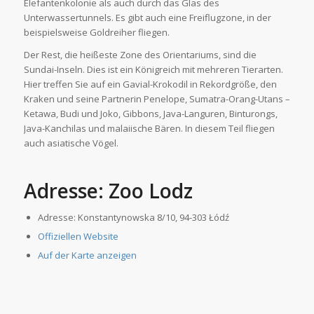
Elefantenkolonie als auch durch das Glas des
Unterwassertunnels. Es gibt auch eine Freiflugzone, in der
beispielsweise Goldreiher fliegen.
Der Rest, die heißeste Zone des Orientariums, sind die
Sundai-Inseln. Dies ist ein Königreich mit mehreren Tierarten.
Hier treffen Sie auf ein Gavial-Krokodil in Rekordgröße, den
Kraken und seine Partnerin Penelope, Sumatra-Orang-Utans –
Ketawa, Budi und Joko, Gibbons, Java-Languren, Binturongs,
Java-Kanchilas und malaiische Bären. In diesem Teil fliegen
auch asiatische Vögel.
Adresse: Zoo Lodz
Adresse: Konstantynowska 8/10, 94-303 Łódź
Offiziellen Website
Auf der Karte anzeigen