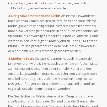
Geisterfigur „Jack of the Lantern“ zu nennen, was sich
schließlich zu „Jack-o‘-lantern“ verkürzte.
3. Der große amerikanische Kürbis
Als irische Einwanderer
nach Amerika kamen, stellten sie fest, dass der einheimische
Kürbis größer, reichhaltiger und leichter zu schnitzen war als
Rüben. So verdrängte der Kürbis in der Neuen Welt schnell die
Steckrübe als bevorzugtes Medium für Jack-O‘-Lanterns. Heute
werden in den Vereinigten Staaten jährlich über 1,5 Milliarden
Pfund Kürbisse produziert, von denen viele zu Halloween zu
den berühmten Kürbislaternen geschnitzt werden.
4. Moderne Feste
Die Jack-O‘-Lantern hat sich im Laufe der
Jahre weiterentwickelt. Sie hat sich von einem einfachen Mittel
zum Schutz vor Geistern zu einer Form der Kunst und des
Ausdrucks gewandelt. Heute ist das Schnitzen von Kürbissen
eine beliebte Tätigkeit, bei der die Menschen komplizierte
Designs anfertigen, sie in Wettbewerben ausstellen und sie
sogar als sozialen Kommentar verwenden.
Die Geschichte der Kürbislaterne ist ein Zeugnis dafür, wie
sich Traditionen im Laufe der Zeit und über die Grenzen der
Kulturen hinweg entwickeln. Von alten keltischen Ritualen und