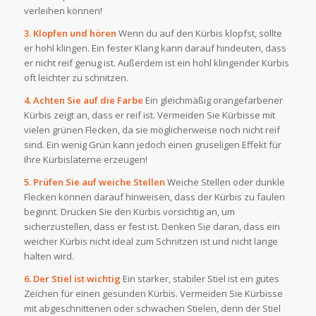
verleihen können!
3. Klopfen und hören
Wenn du auf den Kürbis klopfst, sollte
er hohl klingen. Ein fester Klang kann darauf hindeuten, dass
er nicht reif genug ist. Außerdem ist ein hohl klingender Kürbis
oft leichter zu schnitzen.
4. Achten Sie auf die Farbe
Ein gleichmäßig orangefarbener
Kürbis zeigt an, dass er reif ist. Vermeiden Sie Kürbisse mit
vielen grünen Flecken, da sie möglicherweise noch nicht reif
sind. Ein wenig Grün kann jedoch einen gruseligen Effekt für
Ihre Kürbislaterne erzeugen!
5. Prüfen Sie auf weiche Stellen
Weiche Stellen oder dunkle
Flecken können darauf hinweisen, dass der Kürbis zu faulen
beginnt. Drücken Sie den Kürbis vorsichtig an, um
sicherzustellen, dass er fest ist. Denken Sie daran, dass ein
weicher Kürbis nicht ideal zum Schnitzen ist und nicht lange
halten wird.
6. Der Stiel ist wichtig
Ein starker, stabiler Stiel ist ein gutes
Zeichen für einen gesunden Kürbis. Vermeiden Sie Kürbisse
mit abgeschnittenen oder schwachen Stielen, denn der Stiel