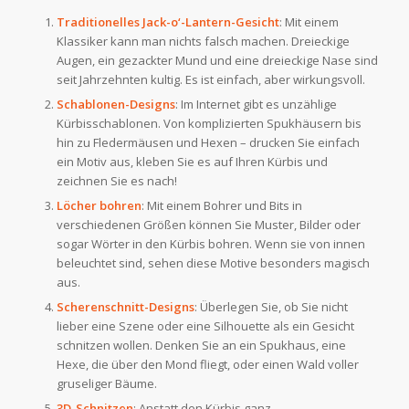
Traditionelles Jack-o‘-Lantern-Gesicht
: Mit einem
Klassiker kann man nichts falsch machen. Dreieckige
Augen, ein gezackter Mund und eine dreieckige Nase sind
seit Jahrzehnten kultig. Es ist einfach, aber wirkungsvoll.
Schablonen-Designs
: Im Internet gibt es unzählige
Kürbisschablonen. Von komplizierten Spukhäusern bis
hin zu Fledermäusen und Hexen – drucken Sie einfach
ein Motiv aus, kleben Sie es auf Ihren Kürbis und
zeichnen Sie es nach!
Löcher bohren
: Mit einem Bohrer und Bits in
verschiedenen Größen können Sie Muster, Bilder oder
sogar Wörter in den Kürbis bohren. Wenn sie von innen
beleuchtet sind, sehen diese Motive besonders magisch
aus.
Scherenschnitt-Designs
: Überlegen Sie, ob Sie nicht
lieber eine Szene oder eine Silhouette als ein Gesicht
schnitzen wollen. Denken Sie an ein Spukhaus, eine
Hexe, die über den Mond fliegt, oder einen Wald voller
gruseliger Bäume.
3D-Schnitzen
: Anstatt den Kürbis ganz