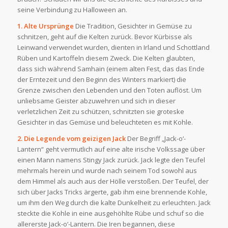
seine Verbindung zu Halloween an.
1. Alte Ursprünge
Die Tradition, Gesichter in Gemüse zu
schnitzen, geht auf die Kelten zurück. Bevor Kürbisse als
Leinwand verwendet wurden, dienten in Irland und Schottland
Rüben und Kartoffeln diesem Zweck. Die Kelten glaubten,
dass sich während Samhain (einem alten Fest, das das Ende
der Erntezeit und den Beginn des Winters markiert) die
Grenze zwischen den Lebenden und den Toten auflöst. Um
unliebsame Geister abzuwehren und sich in dieser
verletzlichen Zeit zu schützen, schnitzten sie groteske
Gesichter in das Gemüse und beleuchteten es mit Kohle.
2. Die Legende vom geizigen Jack
Der Begriff „Jack-o‘-
Lantern“ geht vermutlich auf eine alte irische Volkssage über
einen Mann namens Stingy Jack zurück. Jack legte den Teufel
mehrmals herein und wurde nach seinem Tod sowohl aus
dem Himmel als auch aus der Hölle verstoßen. Der Teufel, der
sich über Jacks Tricks ärgerte, gab ihm eine brennende Kohle,
um ihm den Weg durch die kalte Dunkelheit zu erleuchten. Jack
steckte die Kohle in eine ausgehöhlte Rübe und schuf so die
allererste Jack-o‘-Lantern. Die Iren begannen, diese