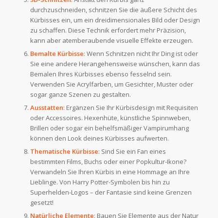
durchzuschneiden, schnitzen Sie die äußere Schicht des
Kürbisses ein, um ein dreidimensionales Bild oder Design
zu schaffen. Diese Technik erfordert mehr Präzision,
kann aber atemberaubende visuelle Effekte erzeugen.
Bemalte Kürbisse
: Wenn Schnitzen nicht Ihr Ding ist oder
Sie eine andere Herangehensweise wünschen, kann das
Bemalen Ihres Kürbisses ebenso fesselnd sein.
Verwenden Sie Acrylfarben, um Gesichter, Muster oder
sogar ganze Szenen zu gestalten.
Ausstatten
: Ergänzen Sie Ihr Kürbisdesign mit Requisiten
oder Accessoires. Hexenhüte, künstliche Spinnweben,
Brillen oder sogar ein behelfsmäßiger Vampirumhang
können den Look deines Kürbisses aufwerten.
Thematische Kürbisse
: Sind Sie ein Fan eines
bestimmten Films, Buchs oder einer Popkultur-Ikone?
Verwandeln Sie Ihren Kürbis in eine Hommage an Ihre
Lieblinge. Von Harry Potter-Symbolen bis hin zu
Superhelden-Logos – der Fantasie sind keine Grenzen
gesetzt!
Natürliche Elemente
: Bauen Sie Elemente aus der Natur